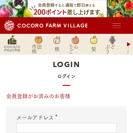
市田
りん
ぶど
ド
桃
梨
柿
ご
う
グ
LOGIN
ログイン
会員登録がお済みのお客様
メールアドレス
(