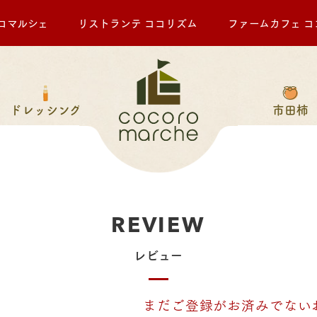
ロマルシェ
リストランテ ココリズム
ファームカフェ コ
ドレッシング
市田柿
REVIEW
レビュー
まだご登録がお済みでない