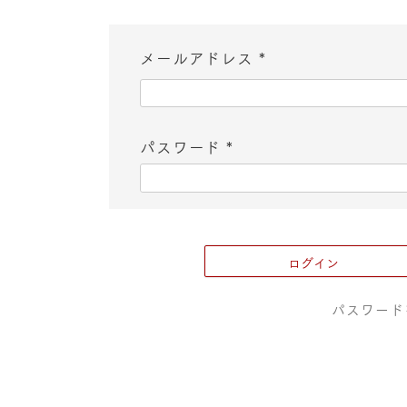
メールアドレス
(
必
パスワード
須
(
)
必
須
ログイン
)
パスワード