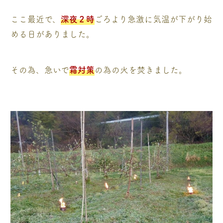
ここ最近で、
深夜２時
ごろより急激に気温が下がり始
める日がありました。
その為、急いで
霜対策
の為の火を焚きました。