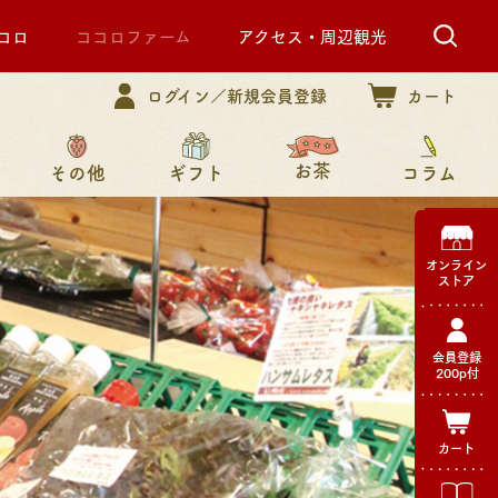
コロ
ココロファーム
アクセス・周辺観光
ログイン／新規会員登録
カート
お茶
その他
コラム
ギフト
オンライン
ストア
会員登録
200p付
カート