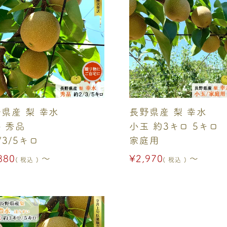
県産 梨 幸水
長野県産 梨 幸水
 秀品
小玉 約3キロ 5キロ
/3/5キロ
家庭用
880
〜
¥
2,970
〜
税込
税込