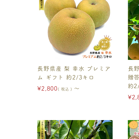
長野県産 梨 幸水 プレミア
長野
ム ギフト 約2/3キロ
贈答
約2
¥
2,800
〜
税込
¥
2,