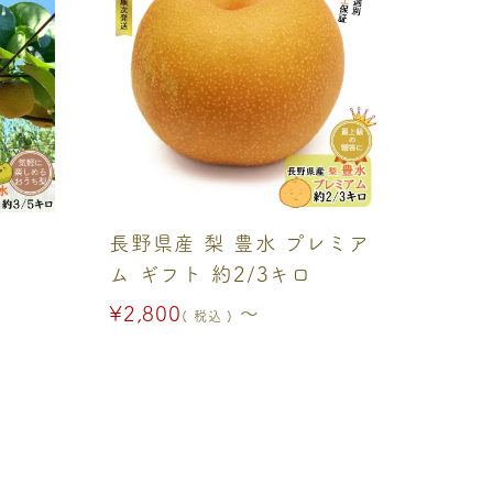
長野県産 梨 豊水 プレミア
ム ギフト 約2/3キロ
¥
2,800
〜
税込