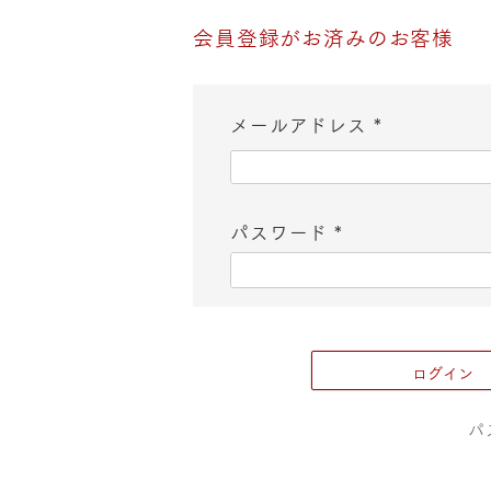
会員登録がお済みのお客様
メールアドレス
(
必
パスワード
須
(
)
必
須
ログイン
)
パ