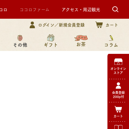
コロ
ココロファーム
アクセス・周辺観光
ログイン／新規会員登録
カート
お茶
その他
コラム
ギフト
オンライン
ストア
会員登録
200p付
カート