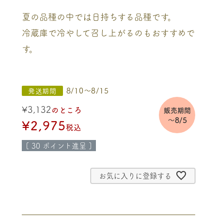
夏の品種の中では日持ちする品種です。
冷蔵庫で冷やして召し上がるのもおすすめで
す。
8/10～8/15
発送期間
¥
3,132
のところ
販売期間
～8/5
¥
2,975
税込
[
30
ポイント進呈 ]
お気に入りに登録する