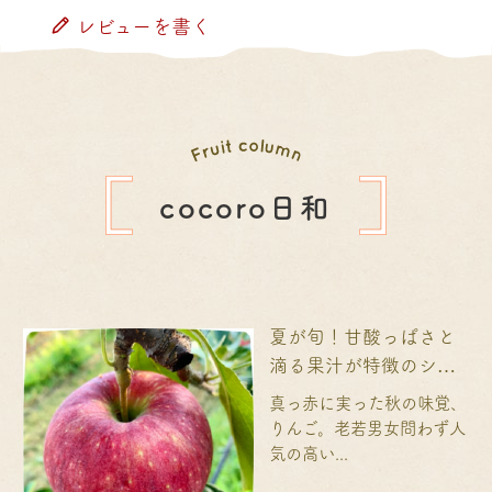
レビューを書く
cocoro日和
夏が旬！甘酸っぱさと
滴る果汁が特徴のシナ
ノリップとは？
真っ赤に実った秋の味覚、
りんご。老若男女問わず人
気の高い...