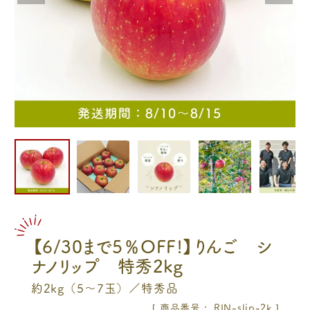
【6/30まで5％OFF!】りんご シ
ナノリップ 特秀2kg
約2kg（5〜7玉）／特秀品
商品番号
RIN-slip-2k