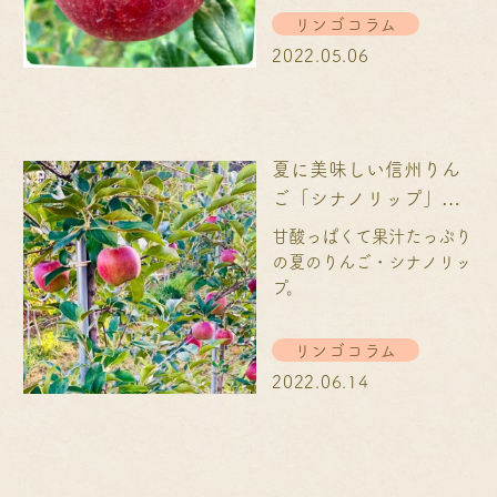
リンゴコラム
2022.05.06
夏に美味しい信州りん
ご「シナノリップ」な
ら、農家直送の
甘酸っぱくて果汁たっぷり
COCORO FARMに決ま
の夏のりんご・シナノリッ
り!
プ。
リンゴコラム
2022.06.14