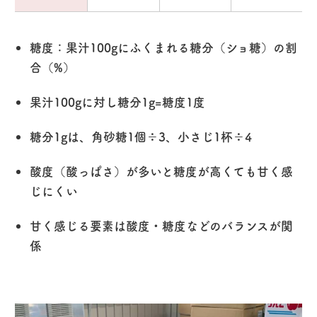
糖度：果汁100gにふくまれる糖分（ショ糖）の割
合（%）
果汁100gに対し糖分1g=糖度1度
糖分1gは、角砂糖1個÷3、小さじ1杯÷4
酸度（酸っぱさ）が多いと糖度が高くても甘く感
じにくい
甘く感じる要素は酸度・糖度などのバランスが関
係