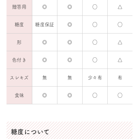
贈答用
◎
◎
◯
△
糖度
糖度保証
◎
◯
◯
形
◎
◎
◯
△
色付き
◎
◎
◯
△
スレキズ
無
無
少々有
有
食味
◎
◎
◯
◯
糖度について