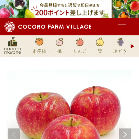
ド
市田柿
桃
りんご
梨
ぶどう
ン