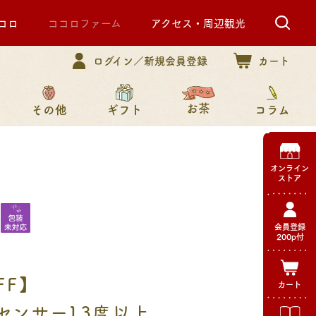
コロ
ココロファーム
アクセス・周辺観光
ログイン／新規会員登録
カート
お茶
その他
コラム
ギフト
オンライン
ストア
会員登録
200p付
FF】
カート
センサー13度以上