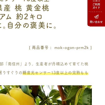
ご利用
県産 桃 黄金桃
ガイド
アム 約2キロ
に。自分の褒美に。
問い合わせ
商品番号
mok-ogon-prm2k
部「南信州」より、生産者が丹精込めて育てた桃
 選りすぐりの
糖度光センサー13度以上の完熟もも