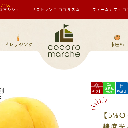
ロマルシェ
リストランテ ココリズム
ファームカフェ コ
ドレッシング
市田柿
【5%O
糖度光