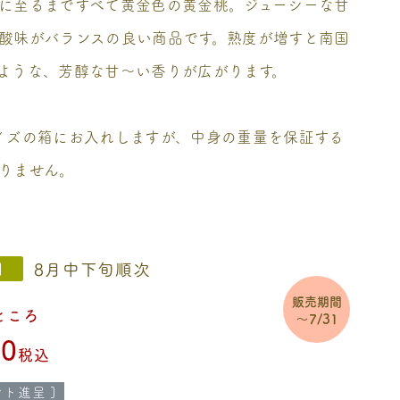
に至るまですべて黄金色の黄金桃。ジューシーな甘
酸味がバランスの良い商品です。熟度が増すと南国
ような、芳醇な甘～い香りが広がります。
イズの箱にお入れしますが、中身の重量を保証する
りません。
8月中下旬順次
間
販売期間
ところ
～7/31
40
税込
ト進呈 ]