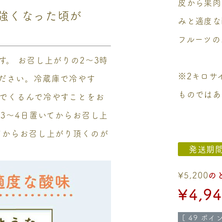
皮から果肉
強くなった頃が
みと適度な
フルーツの
。 お召し上がりの2～3時
※2キロサ
ださい。冷蔵庫で冷やす
ものではあ
でくるんで冷やすことをお
3～4日置いてからお召し上
てからお召し上がり頂くのが
発送期
¥
5,200
の
¥
4,9
[
49
ポイン