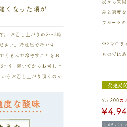
皮から果肉
強くなった頃が
みと適度な
フルーツの
。 お召し上がりの2～3時
※2キロサ
ださい。冷蔵庫で冷やす
ものではあ
でくるんで冷やすことをお
3～4日置いてからお召し上
てからお召し上がり頂くのが
発送期
¥
5,200
の
¥
4,9
[
49
ポイン