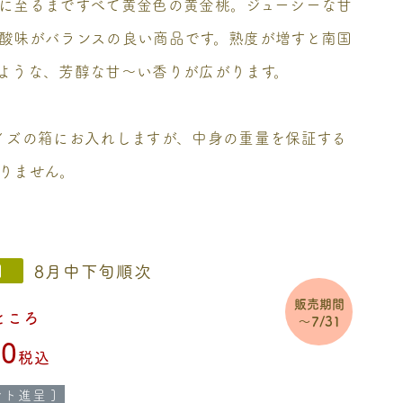
に至るまですべて黄金色の黄金桃。ジューシーな甘
酸味がバランスの良い商品です。熟度が増すと南国
ような、芳醇な甘～い香りが広がります。
イズの箱にお入れしますが、中身の重量を保証する
りません。
8月中下旬順次
間
販売期間
ところ
～7/31
40
税込
ト進呈 ]