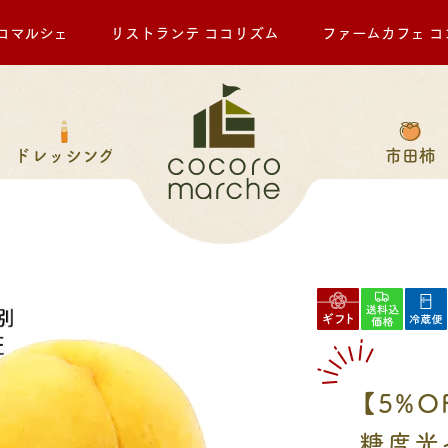
ロマルシェ
リストランテ ココリズム
ファームカフェ コ
ドレッシング
市田柿
【5%O
糖度光