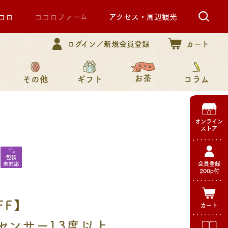
コロ
ココロファーム
アクセス・周辺観光
ログイン／新規会員登録
カート
お茶
その他
コラム
ギフト
オンライン
ストア
会員登録
200p付
FF】
カート
センサー13度以上