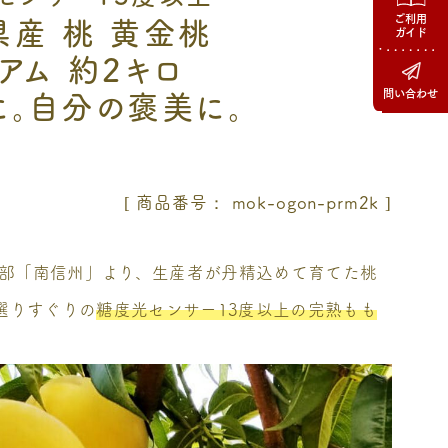
ご利用
県産 桃 黄金桃
ガイド
アム 約2キロ
に。自分の褒美に。
問い合わせ
商品番号
mok-ogon-prm2k
部「南信州」より、生産者が丹精込めて育てた桃
 選りすぐりの
糖度光センサー13度以上の完熟もも