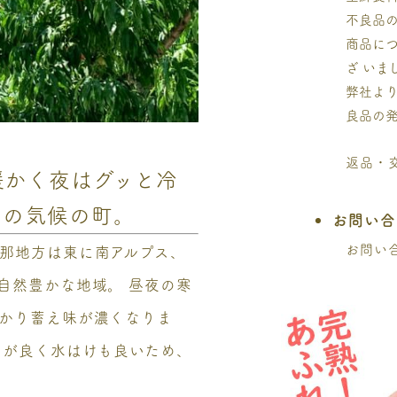
不良品
商品に
ざ い
弊社よ
良品の
返品・
暖かく夜はグッと冷
りの気候の町。
お問い合
お問い
那地方は東に南アルプス、
自然豊かな地域。 昼夜の寒
かり蓄え味が濃くなりま
りが良く水はけも良いため、