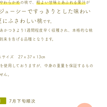
やわらかめ
の桃で、
程よい甘味とあふれる果汁
が
ジューシーですっきりとした味わい
夏にふさわしい桃
です。
あかつきより1週間程度早く収穫され、本格的な桃
到来を告げる品種となります。
サイズ 27ｘ37ｘ13㎝
を使用しておりますが、中身の重量を保証するもの
せん。
7月下旬順次
間