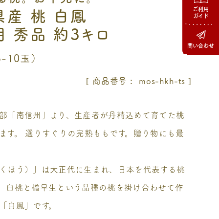
ご利用
県産 桃 白鳳
ガイド
 秀品 約3キロ
問い合わせ
-10玉）
商品番号
mos-hkh-ts
部「南信州」より、生産者が丹精込めて育てた桃
ます。 選りすぐりの完熟ももです。贈り物にも最
くほう）」は大正代に生まれ、日本を代表する桃
。白桃と橘早生という品種の桃を掛け合わせて作
「白鳳」です。