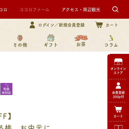
コロ
ココロファーム
アクセス・周辺観光
ログイン／新規会員登録
カート
お茶
その他
コラム
ギフト
オンライン
ストア
会員登録
200p付
FF】
カート
る桃。 お中元に。