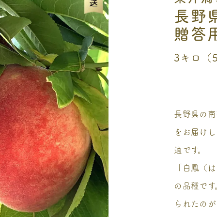
長野
贈答用
3キロ（5
長野県の南
をお届けし
適です。
「白鳳（は
の品種です
られたのが