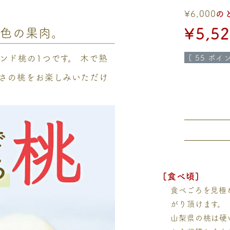
¥
6,000
の
¥
5,5
ム色の果肉。
[
55
ポイン
ンド桃の1つです。 木で熟
さの桃をお楽しみいただけ
[食べ頃]
食べごろを見極
がり頂けます。
山梨県の桃は硬