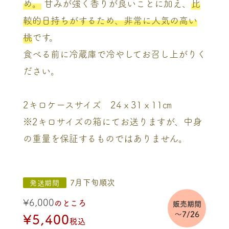
め。
甘みが強く香りが良いことに加え、
比
較的日持ちがするため、非常に人気の高い
桃
です。
食べる前に冷蔵庫で冷やしてお召し上がりく
ださい。
2キロケースサイズ 24ｘ31ｘ11㎝
※2キロサイズの箱にてお送りますが、中身
の重量を保証するものではありません。
7月下旬順次
発送期間
¥
6,000
のところ
販売期間
～7/26
¥
5,400
税込