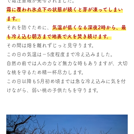
で霜注意報が発令されました。
霜に覆われ氷点下の状態が続くと芽が凍ってしまい
ます。
それを防ぐために、
気温が低くなる深夜2時から、最
も冷え込む朝方まで地表で火を焚き続けます。
その間は畑を離れずじっと見守ります。
この日の気温は－5度程度まで冷え込みました。
自然の前では人の力など無力な時もありますが、大切
な桃を守るため精一杯尽力します。
この日以降も5月初め頃までは急な冷え込みに気を付
けながら、弱い桃の子供たちを守ります。