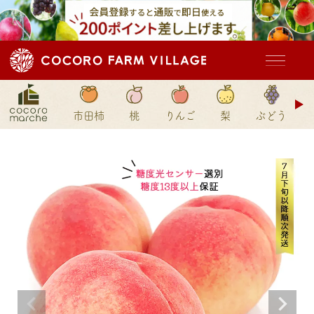
ド
市田柿
桃
りんご
梨
ぶどう
ン