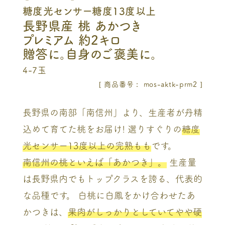
糖度光センサー糖度13度以上
長野県産 桃 あかつき
プレミアム 約2キロ
贈答に。自身のご褒美に。
4-7玉
商品番号
mos-aktk-prm2
長野県の南部「南信州」より、生産者が丹精
込めて育てた桃をお届け! 選りすぐりの
糖度
光センサー13度以上の完熟もも
です。
南信州の桃といえば「あかつき」。
生産量
は長野県内でもトップクラスを誇る、代表的
な品種です。 白桃に白鳳をかけ合わせたあ
かつきは、
果肉がしっかりとしていてやや硬