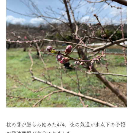
桃の芽が膨らみ始めた4/4、夜の気温が氷点下の予報