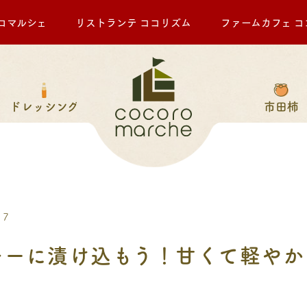
ロマルシェ
リストランテ ココリズム
ファームカフェ コ
ドレッシング
市田柿
17
キーに漬け込もう！甘くて軽やか
♪