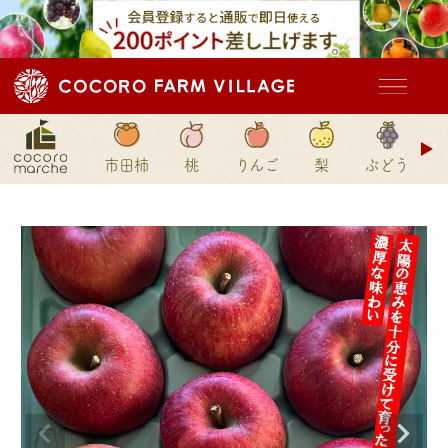
ド
市田柿
桃
りんご
梨
ぶどう
ン