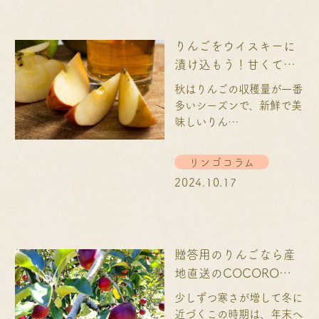
りんごをウイスキーに
漬け込もう！甘くて軽
やかな味わいでお家飲
秋はりんごの収穫量が一番
みにぴったり♪
多いシーズンで、新鮮で美
味しいりん…
リンゴコラム
2024.10.17
贈答用のりんごなら産
地直送のCOCORO
FARMで│サンふじや3
少しずつ寒さが増して冬に
種セットが人気！
近づくこの時期は、年末へ