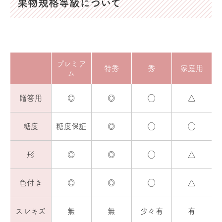
果物規格等級について
プレミア
特秀
秀
家庭用
ム
贈答用
◎
◎
◯
△
糖度
糖度保証
◎
◯
◯
形
◎
◎
◯
△
色付き
◎
◎
◯
△
スレキズ
無
無
少々有
有