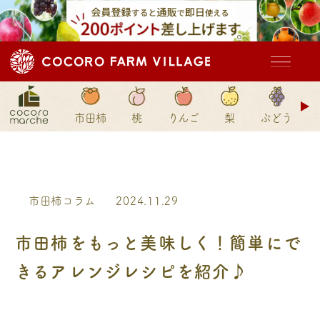
ド
市田柿
桃
りんご
梨
ぶどう
ン
市田柿コラム
2024.11.29
市田柿をもっと美味しく！簡単にで
きるアレンジレシピを紹介♪