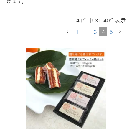
けます。
41
件中
31
-
40
件表示
1
…
3
4
5