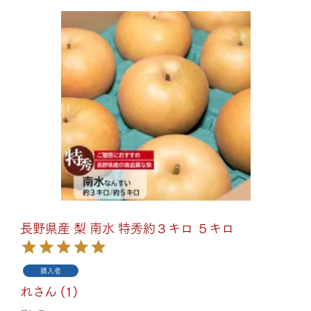
長野県産 梨 南水 特秀約３キロ ５キロ
購入者
れ
1