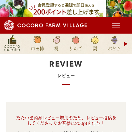
ド
市田柿
桃
りんご
梨
ぶどう
ン
REVIEW
レビュー
ただいま商品レビュー増加のため、レビュー投稿を
してくださったお客様に200ptを付与！