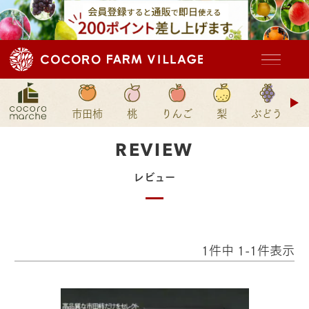
ド
市田柿
桃
りんご
梨
ぶどう
ン
REVIEW
レビュー
1
件中
1
-
1
件表示