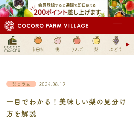
ド
市田柿
桃
りんご
梨
ぶどう
ン
梨コラム
2024.08.19
一目でわかる！美味しい梨の見分け
方を解説