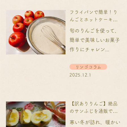
フライパンで簡単！り
んごとホットケーキミ
ックスで作るお菓子
旬のりんごを使って、
レ...
簡単で美味しいお菓子
作りにチャレン...
リンゴコラム
2025.12.1
【訳ありりんご】絶品
のサンふじを通販でお
届け！～産地直送～...
寒い冬が訪れ、暖かい