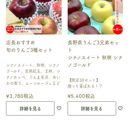
店長おすすめ
長野県りんご3兄弟セッ
旬のりんご3種セット
ト
シナノスイート 秋映 シナ
ノゴールド
シナノスイート、秋映、シナノ
ゴールド、完熟紅玉、王林、シ
ナノホッペ、ぐんま名月、あい
【限定30セット】
かの香り、ムーンルージュなど
贈って喜ばれる！？
¥
3,780
税込
¥
5,400
税込
詳細を見る
詳細を見る