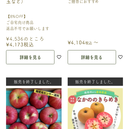
玉など）
ご贈答におすすめ
【8%OFF】
ご自宅向け商品
返品不可でお願いします
¥
4,536
のところ
〜
¥
4,104
税込
¥
4,173
税込
詳細を見る
詳細を見る
販売を終了しました。
販売を終了しました。