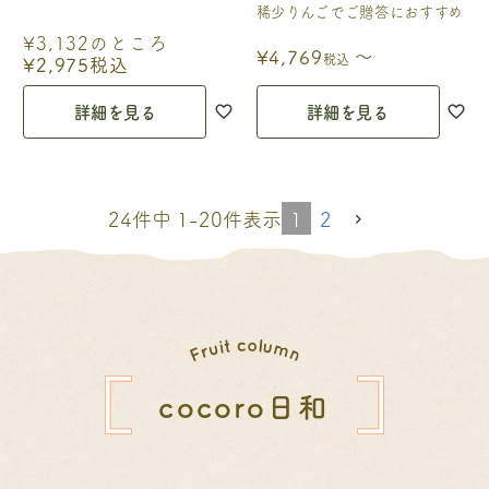
稀少りんごでご贈答におすすめ
¥
3,132
のところ
〜
¥
4,769
税込
¥
2,975
税込
詳細を見る
詳細を見る
1
2
24
件中
1
-
20
件表示
cocoro日和