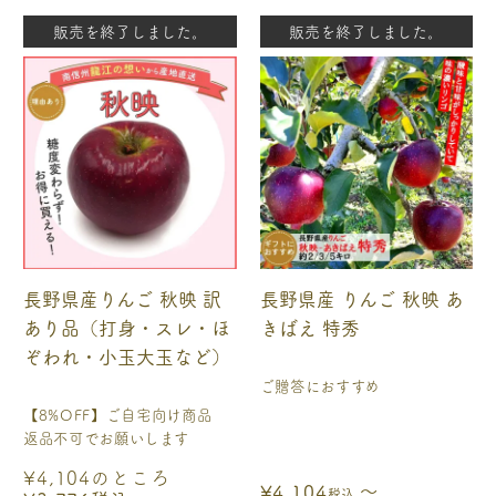
販売を終了しました。
販売を終了しました。
長野県産りんご 秋映 訳
長野県産 りんご 秋映 あ
あり品（打身・スレ・ほ
きばえ 特秀
ぞわれ・小玉大玉など）
ご贈答におすすめ
【8%OFF】ご自宅向け商品
返品不可でお願いします
¥
4,104
のところ
〜
¥
4,104
税込