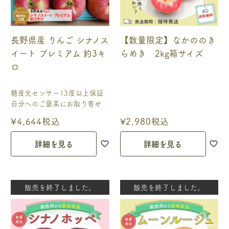
長野県産 りんご シナノス
【数量限定】なかののき
イート プレミアム 約3キ
らめき 2kg箱サイズ
ロ
糖度光センサー13度以上保証
自分へのご褒美にお取り寄せ
¥
4,644
税込
¥
2,980
税込
詳細を見る
詳細を見る
販売を終了しました。
販売を終了しました。