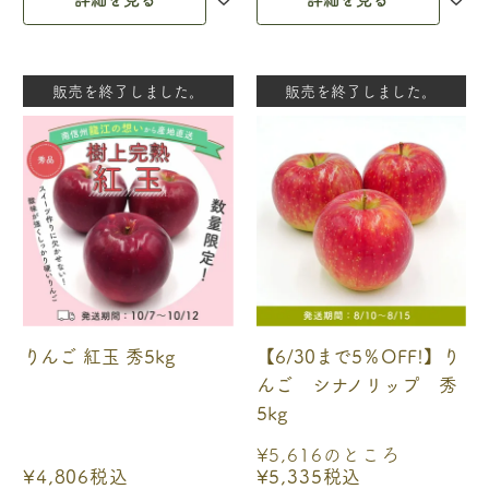
販売を終了しました。
販売を終了しました。
りんご 紅玉 秀5kg
【6/30まで5％OFF!】り
んご シナノリップ 秀
5kg
¥
5,616
のところ
¥
4,806
税込
¥
5,335
税込