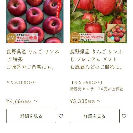
長野県産 りんご サンふ
長野県産 りんご サンふ
じ 特秀
じ プレミアム ギフト
ご贈答やご自宅にも。
お歳暮などのご贈答に。
今なら10%OFF
【今なら5%OFF】
糖度光センサー14度以上保証
〜
〜
¥
4,666
¥
5,335
税込
税込
詳細を見る
詳細を見る