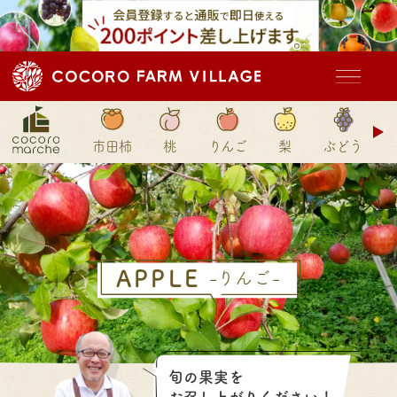
ド
市田柿
桃
りんご
梨
ぶどう
ン
APPLE
-りんご-
旬の果実を
お召し上がり
ください！