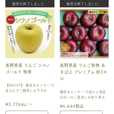
販売を終了しました。
販売を終了しました。
長野県産 りんご シナノ
長野県産 りんご秋映 あ
ゴールド 特秀
きばえ プレミアム 約3キ
ロ
【8%OFF】 糖度光センサー12
度以上でご贈答におすすめ
糖度光センサー13度以上保証
自分へのご褒美にお取り寄せ
〜
¥
3,776
税込
¥
4,644
税込