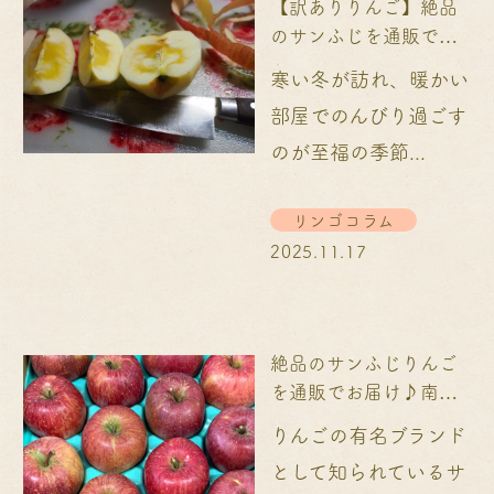
【訳ありりんご】絶品
のサンふじを通販でお
届け！～産地直送～...
寒い冬が訪れ、暖かい
部屋でのんびり過ごす
のが至福の季節...
リンゴコラム
2025.11.17
絶品のサンふじりんご
を通販でお届け♪南信
州から産地直送...
りんごの有名ブランド
として知られているサ