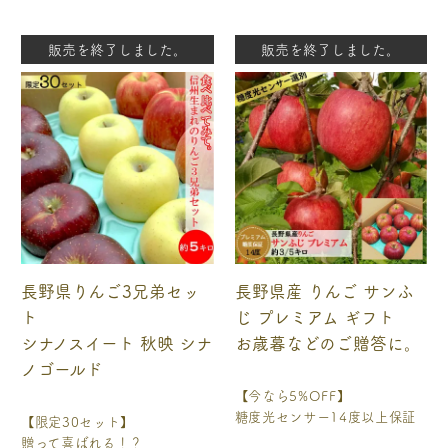
販売を終了しました。
販売を終了しました。
長野県りんご3兄弟セッ
長野県産 りんご サンふ
ト
じ プレミアム ギフト
シナノスイート 秋映 シナ
お歳暮などのご贈答に。
ノゴールド
【今なら5%OFF】
糖度光センサー14度以上保証
【限定30セット】
贈って喜ばれる！？