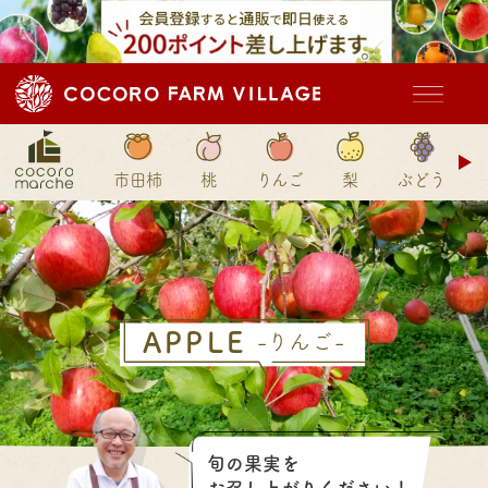
ド
市田柿
桃
りんご
梨
ぶどう
ン
APPLE
-りんご-
旬の果実を
お召し上がり
ください！