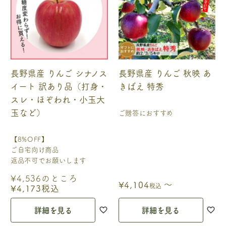
長野県産 りんご シナノス
長野県産 りんご 秋映 あ
イート 訳あり品（打身・
きばえ 特秀
スレ・ほぞわれ・小玉大
玉など）
ご贈答におすすめ
【8%OFF】
ご自宅向け商品
返品不可でお願いします
¥
4,536
のところ
〜
¥
4,104
税込
¥
4,173
税込
詳細を見る
詳細を見る