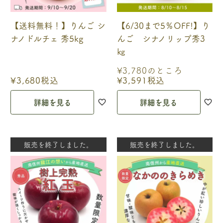
【送料無料！】りんご シ
【6/30まで5％OFF!】り
ナノドルチェ 秀5kg
んご シナノリップ秀3
㎏
¥
3,780
のところ
¥
3,680
税込
¥
3,591
税込
詳細を見る
詳細を見る
販売を終了しました。
販売を終了しました。