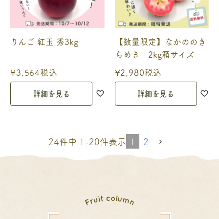
りんご 紅玉 秀3kg
【数量限定】なかののき
らめき 2kg箱サイズ
¥
3,564
税込
¥
2,980
税込
詳細を見る
詳細を見る
1
2
24
件中
1
-
20
件表示