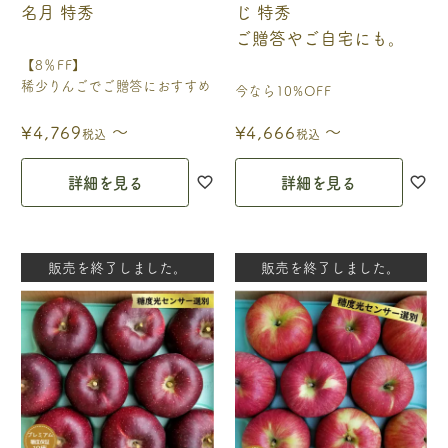
名月 特秀
じ 特秀
ご贈答やご自宅にも。
【8％FF】
稀少りんごでご贈答におすすめ
今なら10%OFF
〜
〜
¥
4,769
¥
4,666
税込
税込
詳細を見る
詳細を見る
販売を終了しました。
販売を終了しました。