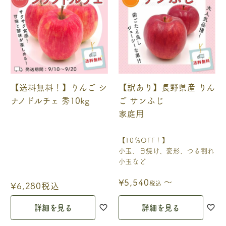
【送料無料！】りんご シ
【訳あり】長野県産 りん
ナノドルチェ 秀10kg
ご サンふじ
家庭用
【10％OFF！】
小玉、日焼け、変形、つる割れ
小玉など
〜
¥
5,540
税込
¥
6,280
税込
詳細を見る
詳細を見る