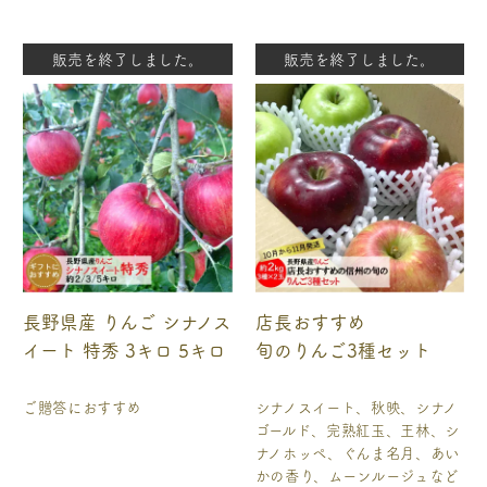
販売を終了しました。
販売を終了しました。
長野県産 りんご シナノス
店長おすすめ
イート 特秀 3キロ 5キロ
旬のりんご3種セット
ご贈答におすすめ
シナノスイート、秋映、シナノ
ゴールド、完熟紅玉、王林、シ
ナノホッペ、ぐんま名月、あい
かの香り、ムーンルージュなど