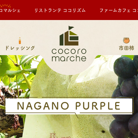
ロマルシェ
リストランテ ココリズム
ファームカフェ コ
ドレッシング
市田柿
NAGANO PURPLE