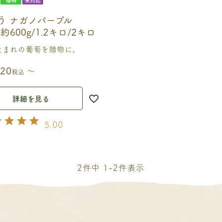
う ナガノパープル
約600g/1.2キロ/2キロ
生まれの葡萄を贈物に。
020
〜
税込
詳細を見る
5.00
2
件中
1
-
2
件表示