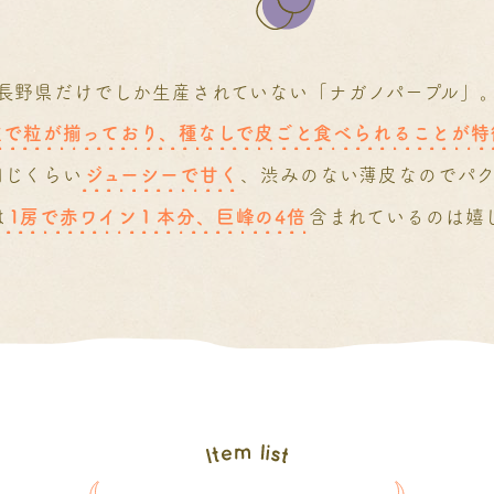
長野県だけでしか生産されていない「ナガノパープル」
粒で粒が揃っており、種なしで皮ごと食べられることが特
同じくらい
ジューシーで甘く
、渋みのない薄皮なのでパ
は
1房で赤ワイン１本分、巨峰の4倍
含まれているのは嬉