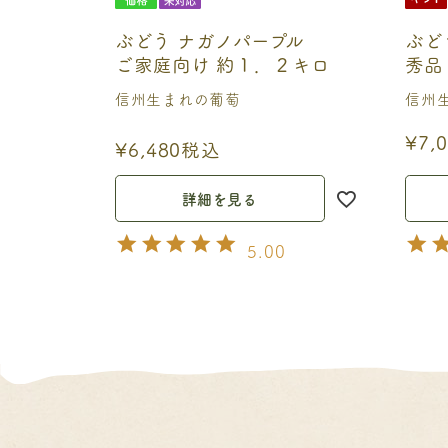
ぶどう ナガノパープル
ぶど
ご家庭向け 約１．２キロ
秀品 
信州生まれの葡萄
信州
¥
7,
¥
6,480
税込
詳細を見る
5.00