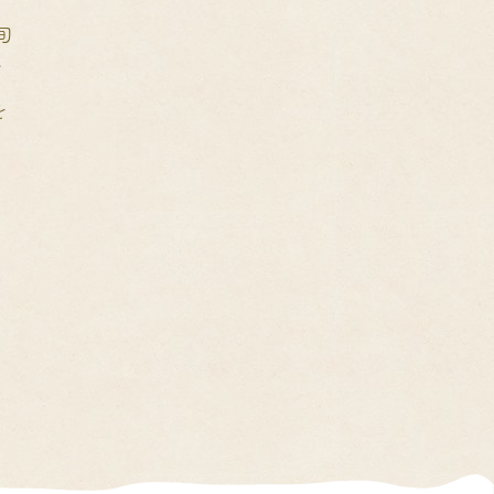
旬
食
種
を