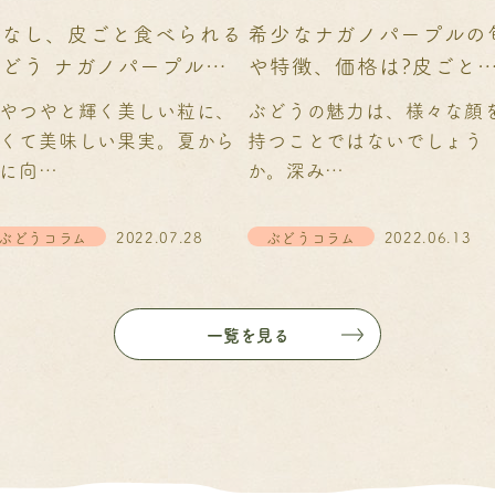
種なし、皮ごと食べられる
希少なナガノパープルの
ぶどう ナガノパープル旬
や特徴、価格は?皮ごと
の時期や特徴をご紹介
べられ、種のない高級品
やつやと輝く美しい粒に、
ぶどうの魅力は、様々な顔
くて美味しい果実。夏から
持つことではないでしょう
に向…
か。深み…
ぶどうコラム
2022.07.28
ぶどうコラム
2022.06.13
一覧を見る