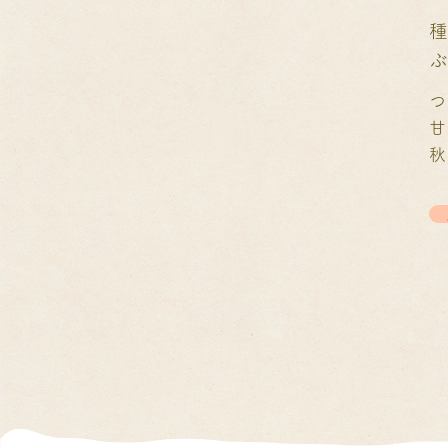
つ
甘
秋