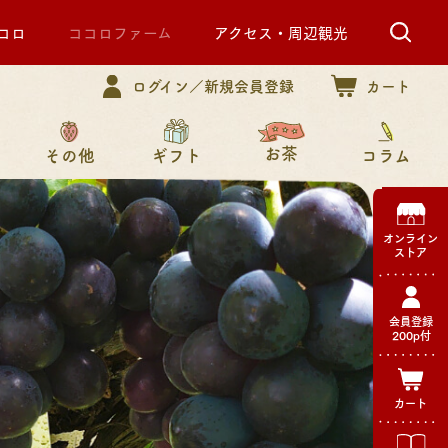
コロ
ココロファーム
アクセス・周辺観光
ログイン／新規会員登録
カート
お茶
その他
コラム
ギフト
オンライン
ストア
会員登録
200p付
カート