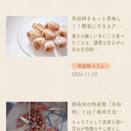
市田柿をもっと美味し
く！簡単にできるアレ
ンジレシピを紹介♪
寒さの厳しい冬にこそ食べ
たくなる、濃厚な甘さが人
気の市田柿…
市田柿コラム
2024.11.29
南信州の特産物「市田
柿」とは？栽培方法や
おすすめ絶品干し柿を
もっちりとした食感と強い
紹介
甘みが特徴の干し柿とし