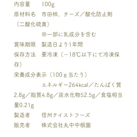
内容量 100g
原材料名 市田柿、チーズ／酸化防止剤
（二酸化硫黄）
※一部に乳成分を含む
賞味期限 製造日より1年間
保存方法 要冷凍（－18℃以下にて冷凍保
存）
栄養成分表示（100ｇ当たり）
エネルギー264kcal／たんぱく質
2.8g／脂質4.8g／炭水化物52.5g／食塩相当
量0.21g
製造者 信州テイストフーズ
販売者 株式会社丸中中根園