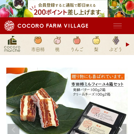
ド
市田柿
桃
りんご
梨
ぶどう
ン