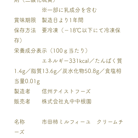
※一部に乳成分を含む
賞味期限 製造日より1年間
保存方法 要冷凍（－18℃以下にて冷凍保
存）
栄養成分表示（100ｇ当たり）
エネルギー331kcal／たんぱく質
1.4g／脂質13.6g／炭水化物50.8g／食塩相
当量0.01g
製造者 信州テイストフーズ
販売者 株式会社丸中中根園
名称 市田柿ミルフィーユ クリームチ
ーズ