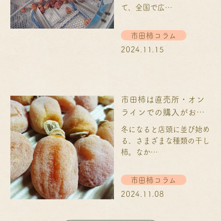
て、全国で広…
市田柿コラム
2024.11.15
市田柿は直売所・オン
ラインでの購入がおす
すめ！南信州・長野県
冬になると店頭に並び始め
の干し柿をお取り寄せ
る、さまざまな種類の干し
で楽しもう
柿。なか…
市田柿コラム
2024.11.08