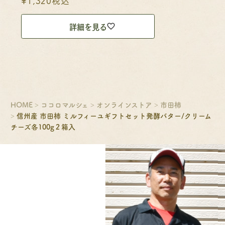
¥
1,320
税込
詳細を見る
HOME
ココロマルシェ
オンラインストア
市田柿
信州産 市田柿 ミルフィーユギフトセット発酵バター/クリーム
チーズ各100g２箱入