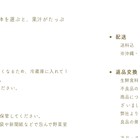
体を選ぶと、果汁がたっぷ
配送
送料込
※沖縄・
くくなるため、冷蔵庫に入れて１
返品交換
。
生鮮食
ください。
不良品
商品に
ざ い
弊社よ
保管してください。
良品の
袋や新聞紙などで包んで野菜室
返品・