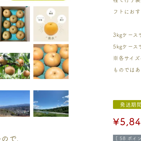
フトにおす
3kgケース
5kgケース
※各サイズ
ものではあ
発送期
¥
5,8
いので、
[
58
ポイン