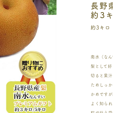
長野県
約３キ
約3キロ（
南水（なん
梨として好
切ると果汁
ためしっか
かめですが
よく知られ
程で行う袋