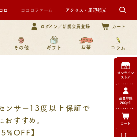
コロ
ココロファーム
アクセス・周辺観光
ログイン／新規会員登録
カート
お茶
その他
コラム
ギフト
オンライン
ストア
会員登録
200p付
センサー13度以上保証で
におすすめ。
カート
5%OFF】