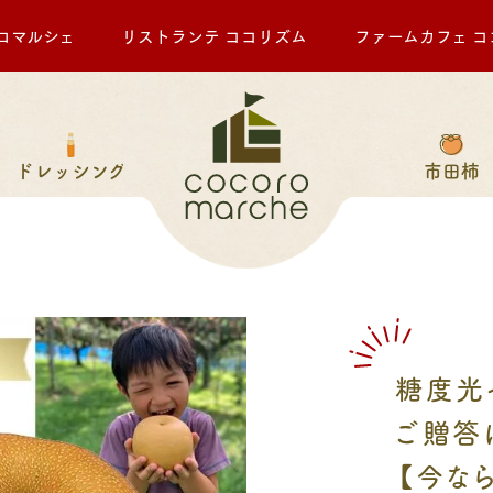
ロマルシェ
リストランテ ココリズム
ファームカフェ コ
ドレッシング
市田柿
糖度光
ご贈答
【今なら