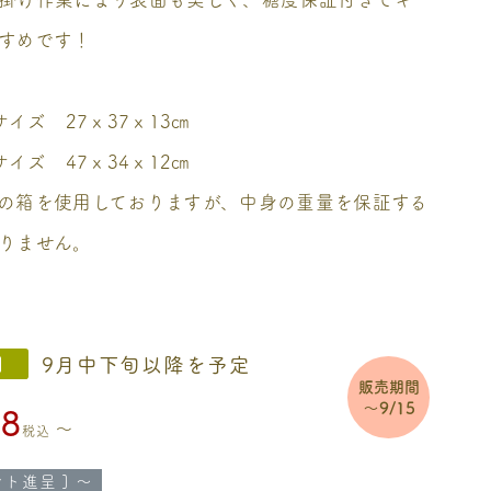
すめです！
サイズ 27ｘ37ｘ13㎝
サイズ 47ｘ34ｘ12㎝
の箱を使用しておりますが、中身の重量を保証する
りません。
9月中下旬以降を予定
間
販売期間
～9/15
48
〜
税込
ト進呈 ]
〜