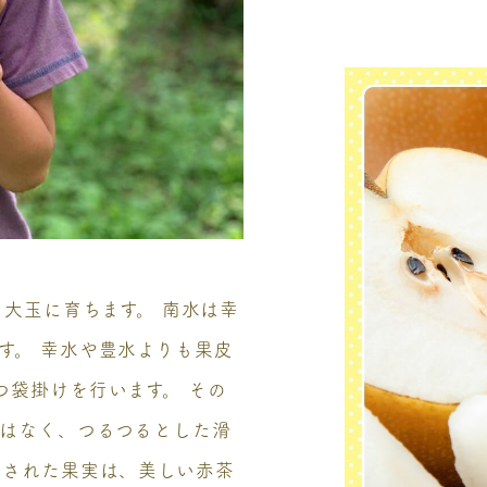
ら大玉に育ちます。 南水は幸
す。 幸水や豊水よりも果皮
つ袋掛けを行います。 その
はなく、つるつるとした滑
けされた果実は、美しい赤茶