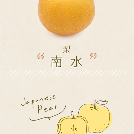
梨
南 水