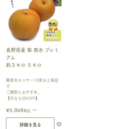
長野県産 梨 南水 プレミ
アム
約３キロ ５キロ
糖度光センサー13度以上保証
で
ご贈答におすすめ。
【今なら5%OFF】
〜
¥
5,848
税込
詳細を見る