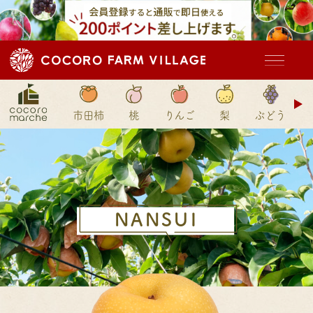
ド
市田柿
桃
りんご
梨
ぶどう
ン
NANSUI