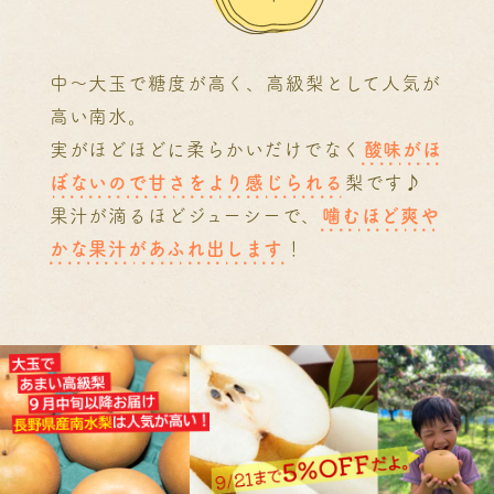
中～大玉で糖度が高く、高級梨として人気が
高い南水。
実がほどほどに柔らかいだけでなく
酸味がほ
ぼないので甘さをより感じられる
梨です♪
果汁が滴るほどジューシーで、
噛むほど爽や
かな果汁があふれ出します
！