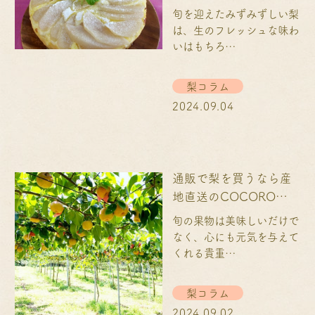
イーツのレシピを3選！
旬を迎えたみずみずしい梨
は、生のフレッシュな味わ
いはもちろ…
梨コラム
2024.09.04
通販で梨を買うなら産
地直送のCOCORO
FARM│お取り寄せフル
旬の果物は美味しいだけで
ーツ
なく、心にも元気を与えて
くれる貴重…
梨コラム
2024.09.02