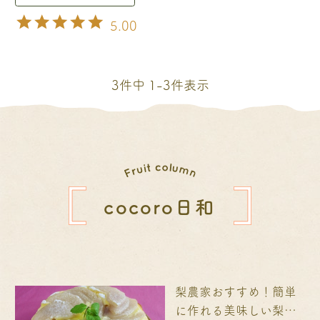
5.00
3
件中
1
-
3
件表示
cocoro日和
梨農家おすすめ！簡単
に作れる美味しい梨ス