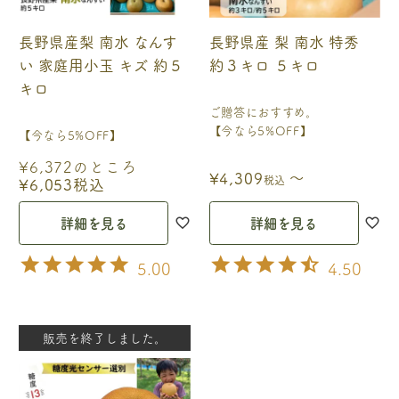
長野県産梨 南水 なんす
長野県産 梨 南水 特秀
い 家庭用小玉 キズ 約５
約３キロ ５キロ
キロ
ご贈答におすすめ。
【今なら5%OFF】
【今なら5%OFF】
¥
6,372
のところ
〜
¥
4,309
税込
¥
6,053
税込
詳細を見る
詳細を見る
5.00
4.50
販売を終了しました。